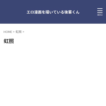
エロ漫画を描いている後輩くん
HOME
>
虹照
>
虹照