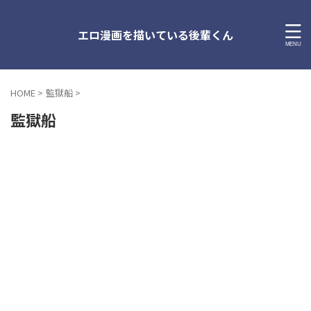
エロ漫画を描いている後輩くん
HOME
>
監獄船
>
監獄船