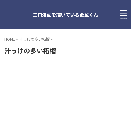
エロ漫画を描いている後輩くん
HOME
>
汁っけの多い柘榴
>
汁っけの多い柘榴