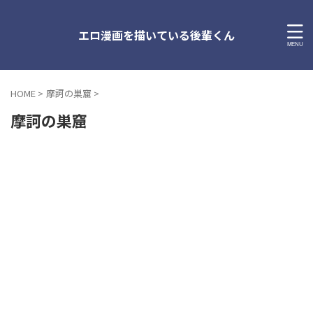
エロ漫画を描いている後輩くん
HOME
>
摩訶の巣窟
>
摩訶の巣窟