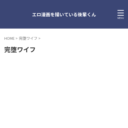
エロ漫画を描いている後輩くん
HOME
>
完堕ワイフ
>
完堕ワイフ