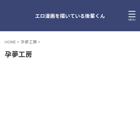
エロ漫画を描いている後輩くん
HOME
>
孕夢工房
>
孕夢工房