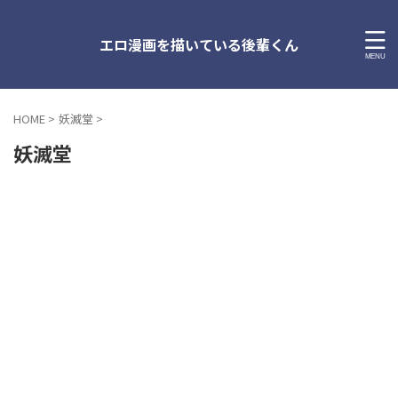
エロ漫画を描いている後輩くん
HOME
>
妖滅堂
>
妖滅堂